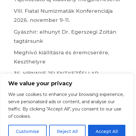
VIII. Fiatal Numizmaták Konferenciája
2026. november 9-11.
Gyászhír: elhunyt Dr. Egerszegi Zoltán
tagtársunk
Meghívó kiállításra és éremcserére,
Keszthelyre
36. HBNNYE JELENTKEZÉSI LAP,
CSONGRÁD 2026.06.26-28.
We value your privacy
We use cookies to enhance your browsing experience,
Kövesse oldalunkat a
serve personalised ads or content, and analyse our
facebookon
traffic. By clicking "Accept All", you consent to our use
of cookies.
Facebook
Customise
Reject All
Accept All