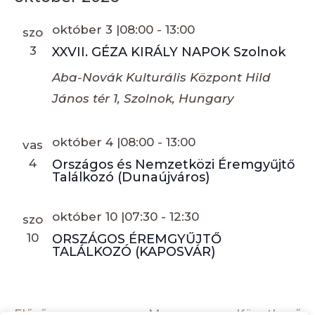
október 3 |08:00
-
13:00
szo
3
XXVII. GÉZA KIRÁLY NAPOK Szolnok
Aba-Novák Kulturális Központ
Hild
János tér 1, Szolnok, Hungary
október 4 |08:00
-
13:00
vas
4
Országos és Nemzetközi Éremgyűjtő
Találkozó (Dunaújváros)
október 10 |07:30
-
12:30
szo
10
ORSZÁGOS ÉREMGYŰJTŐ
TALÁLKOZÓ (KAPOSVÁR)
Események
E
Előző
Ma
Következő