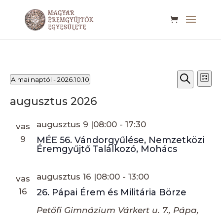
Események
Esemé
Es
A mai naptól
 - 
2026.10.10
Lista
né
keresé
Keresett
Dátum
na
kifejezés
és
augusztus 2026
kiválasztása.
nézet
augusztus 9 |08:00
-
17:30
választ
vas
9
MÉE 56. Vándorgyűlése, Nemzetközi
Éremgyűjtő Találkozó, Mohács
augusztus 16 |08:00
-
13:00
vas
16
26. Pápai Érem és Militária Börze
Petőfi Gimnázium
Várkert u. 7., Pápa,