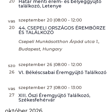
20
Határ menti érem- és bélyeggyűjtő
találkozó, Letenye
szeptember 20 |08:00
-
12:00
vas
20
44. CSEPELI ORSZÁGOS ÉREMBÖRZE
ÉS TALÁLKOZÓ
Csepeli Munkásotthon
Árpád utca 1.,
Budapest, Hungary
szeptember 26 |08:00
-
12:00
szo
26
VI. Békéscsabai Éremgyűjtő Találkozó
szeptember 27 |08:00
-
13:00
vas
27
XIII. Őszi Éremgyűjtő Találkozó,
Székesfehérvár
október 2026