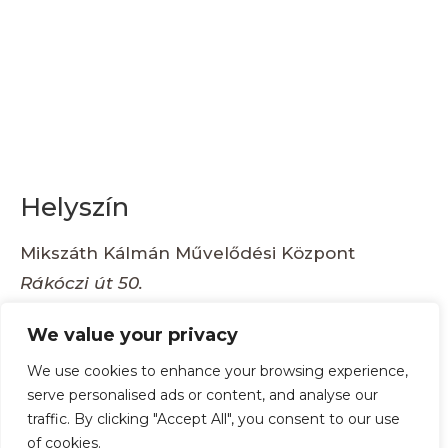
Helyszín
Mikszáth Kálmán Művelődési Központ
Rákóczi út 50.
Balassagyarmat
,
2660
Hungary
+ Google
We value your privacy
Térkép
We use cookies to enhance your browsing experience,
serve personalised ads or content, and analyse our
Éremkiállítás és
Numizmatikai és
traffic. By clicking "Accept All", you consent to our use
Országos Börze,
Filatéliai Találkozó
of cookies.