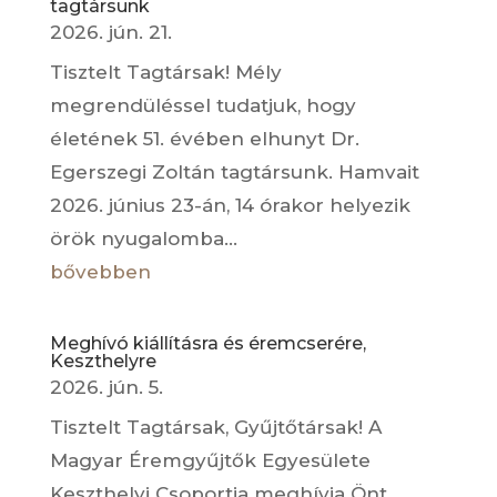
tagtársunk
2026. jún. 21.
Tisztelt Tagtársak! Mély
megrendüléssel tudatjuk, hogy
életének 51. évében elhunyt Dr.
Egerszegi Zoltán tagtársunk. Hamvait
2026. június 23-án, 14 órakor helyezik
örök nyugalomba...
bővebben
Meghívó kiállításra és éremcserére,
Keszthelyre
2026. jún. 5.
Tisztelt Tagtársak, Gyűjtőtársak! A
Magyar Éremgyűjtők Egyesülete
Keszthelyi Csoportja meghívja Önt