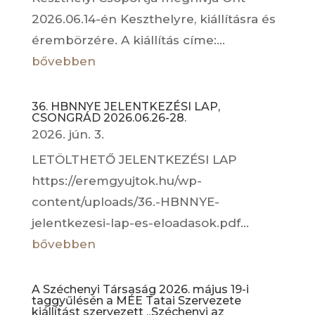
2026.06.14-én Keszthelyre, kiállításra és
érembörzére. A kiállítás címe:...
bővebben
36. HBNNYE JELENTKEZÉSI LAP,
CSONGRÁD 2026.06.26-28.
2026. jún. 3.
LETÖLTHETŐ JELENTKEZÉSI LAP
https://eremgyujtok.hu/wp-
content/uploads/36.-HBNNYE-
jelentkezesi-lap-es-eloadasok.pdf...
bővebben
A Széchenyi Társaság 2026. május 19-i
taggyűlésén a MÉE Tatai Szervezete
kiállítást szervezett „Széchenyi az