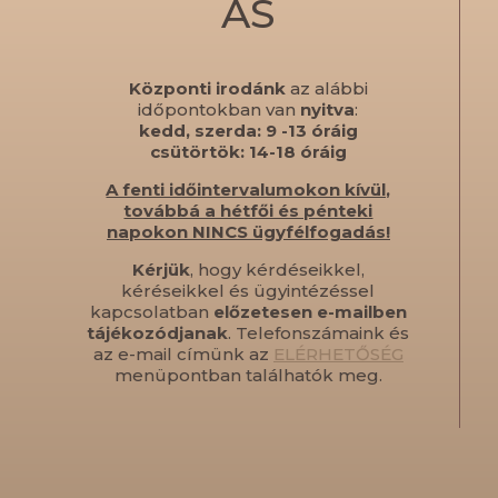
ÁS
Központi irodánk
az alábbi
időpontokban van
nyitva
:
kedd, szerda: 9 -13 óráig
csütörtök: 14-18 óráig
A fenti időintervalumokon kívül,
továbbá a hétfői és pénteki
napokon NINCS ügyfélfogadás!
Kérjük
, hogy kérdéseikkel,
kéréseikkel és ügyintézéssel
kapcsolatban
előzetesen e-mailben
tájékozódjanak
. Telefonszámaink és
az e-mail címünk az
ELÉRHETŐSÉG
menüpontban találhatók meg.