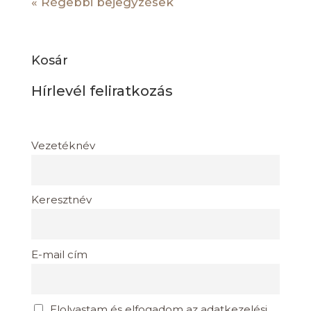
« Régebbi bejegyzések
Kosár
Hírlevél feliratkozás
Vezetéknév
Keresztnév
E-mail cím
Elolvastam és elfogadom az adatkezelési