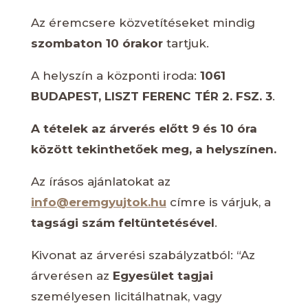
Az éremcsere közvetítéseket mindig
szombaton 10 órakor
tartjuk.
A helyszín a központi iroda:
1061
BUDAPEST, LISZT FERENC TÉR 2. FSZ. 3
.
A tételek az árverés előtt 9 és 10 óra
között tekinthetőek meg, a helyszínen.
Az írásos ajánlatokat az
info@eremgyujtok.hu
címre is várjuk, a
tagsági szám feltüntetésével
.
Kivonat az árverési szabályzatból: “Az
árverésen az
Egyesület tagjai
személyesen licitálhatnak, vagy