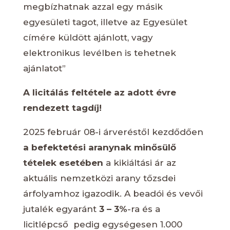
megbízhatnak azzal egy másik
egyesületi tagot, illetve az Egyesület
címére küldött ajánlott, vagy
elektronikus levélben is tehetnek
ajánlatot”
A licitálás feltétele az adott évre
rendezett tagdíj!
2025 február 08-i árveréstől kezdődően
a befektetési aranynak minősülő
tételek esetében
a kikiáltási ár az
aktuális nemzetközi arany tőzsdei
árfolyamhoz igazodik. A beadói és vevői
jutalék egyaránt
3 – 3%
-ra és a
licitlépcső pedig egységesen 1.000