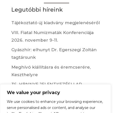
Legutóbbi híreink
Tájékoztató új kiadvány megjelenéséről
VIII. Fiatal Numizmaták Konferenciája
2026. november 9-11.
Gyászhír: elhunyt Dr. Egerszegi Zoltán
tagtársunk
Meghívó kiállításra és éremcserére,
Keszthelyre
36. HBNNYE JELENTKEZÉSI LAP,
CSONGRÁD 2026.06.26-28.
We value your privacy
We use cookies to enhance your browsing experience,
Kövesse oldalunkat a
serve personalised ads or content, and analyse our
facebookon