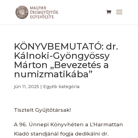
KÖNYVBEMUTATÓ: dr.
Kálnoki-Gyöngyössy
Márton „Bevezetés a
numizmatikába”
jún 11, 2025
|
Egyéb kategória
Tisztelt Gyűjtőtársak!
A 96. Ünnepi Könyvhéten a L’Harmattan
Kiadó standjánál fogja dedikálni dr.