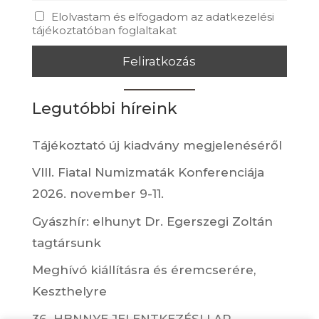
Elolvastam és elfogadom az adatkezelési
tájékoztatóban foglaltakat
Legutóbbi híreink
Tájékoztató új kiadvány megjelenéséről
VIII. Fiatal Numizmaták Konferenciája
2026. november 9-11.
Gyászhír: elhunyt Dr. Egerszegi Zoltán
tagtársunk
Meghívó kiállításra és éremcserére,
Keszthelyre
36. HBNNYE JELENTKEZÉSI LAP,