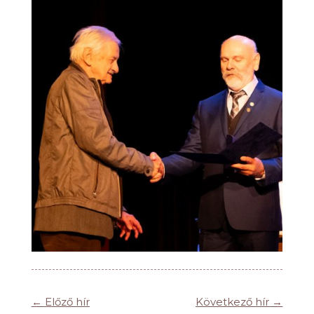
←
Előző hír
Következő hír
→