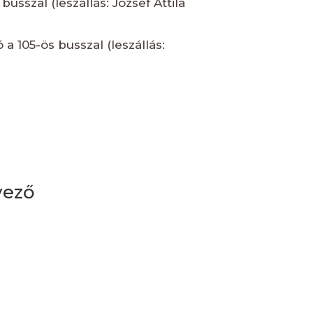
busszal (leszállás: József Attila
 a 105-ös busszal (leszállás:
vező