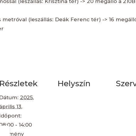
amossal (leszállás: Krisztina tér) -> 20 megálló a 210B 
s metróval (leszállás: Deák Ferenc tér) -> 16 megálló
er
Részletek
Helyszín
Szer
Dátum:
2025.
április 13.
Időpont:
08:00 - 14:00
Esemény