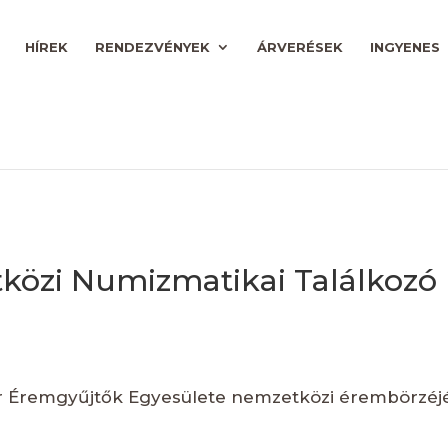
HÍREK
RENDEZVÉNYEK
ÁRVERÉSEK
INGYENES
közi Numizmatikai Találkozó
 Éremgyűjtők Egyesülete nemzetközi érembörzéjére