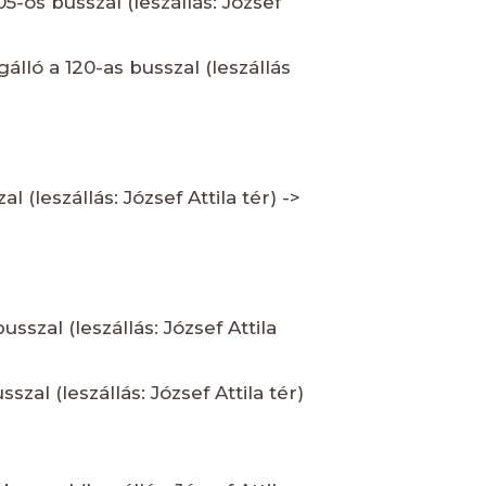
5-ös busszal (leszállás: József
álló a 120-as busszal (leszállás
 (leszállás: József Attila tér) ->
usszal (leszállás: József Attila
szal (leszállás: József Attila tér)