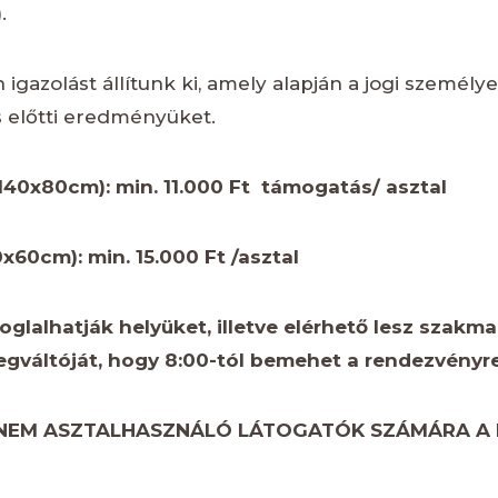
.
azolást állítunk ki, amely alapján a jogi személye
s előtti eredményüket.
140x80cm): min. 11.000 Ft támogatás/ asztal
x60cm): min. 15.000 Ft /asztal
foglalhatják helyüket, illetve elérhető lesz szakma
megváltóját, hogy 8:00-tól bemehet a rendezvényre
 NEM ASZTALHASZNÁLÓ LÁTOGATÓK SZÁMÁRA A 