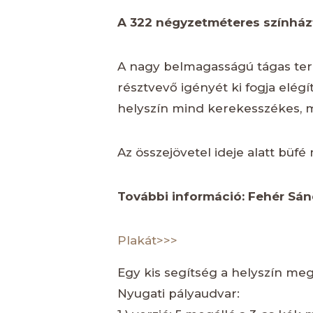
A 322 négyzetméteres színházt
A nagy belmagasságú tágas tere
résztvevő igényét ki fogja elég
helyszín mind kerekesszékes, m
Az összejövetel ideje alatt büfé
További információ: Fehér Sán
Plakát>>>
Egy kis segítség a helyszín meg
Nyugati pályaudvar: