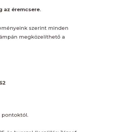
ég az éremcsere
.
reményeink szerint minden
l rámpán megközelíthető a
162
 pontoktól.