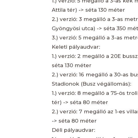
1.) verzió: 5 megálló a 3-as kék 
Attila tér) -> séta 130 méter
2.) verzió: 3 megálló a 3-as met
Gyöngyösi utca) -> séta 350 mé
3.) verzió: 5 megálló a 3-as met
Keleti pályaudvar:
1.) verzió: 2 megálló a 20E bussza
séta 130 méter
2.) verzió: 16 megálló a 30-as b
Stadionok (Busz végállomás):
1.) verzió: 8 megálló a 75-ös trol
tér) -> séta 80 méter
2.) verzió: 7 megálló az 1-es vill
-> séta 80 méter
Déli pályaudvar: