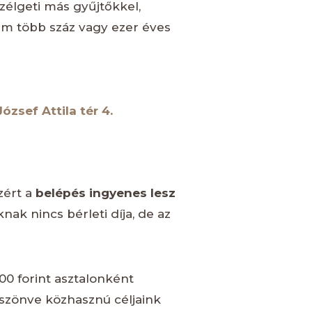
zélgeti más gyűjtőkkel,
em több száz vagy ezer éves
ózsef Attila tér 4.
zért a
belépés ingyenes lesz
knak nincs bérleti díja, de az
00 forint asztalonként
szönve közhasznú céljaink