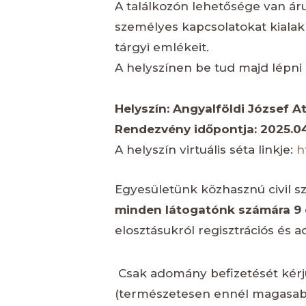
A találkozón lehetősége van áru
személyes kapcsolatokat kialak
tárgyi emlékeit.
A helyszínen be tud majd lépni 
Helyszín: Angyalföldi József 
Rendezvény időpontja: 2025.04.
A helyszín virtuális séta linkje:
h
Egyesületünk közhasznú civil sz
minden látogatónk számára 9 
elosztásukról regisztrációs és
Csak adomány befizetését kérjük
(természetesen ennél magasabb 