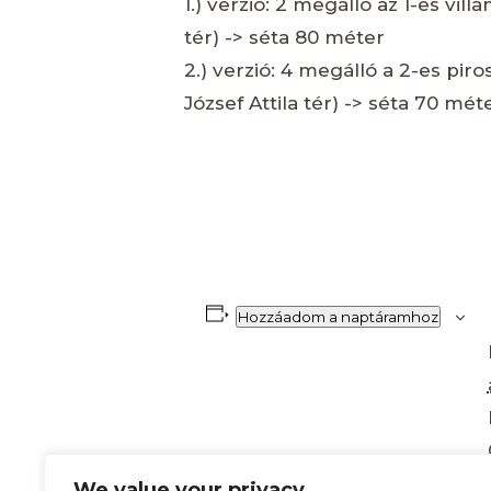
1.) verzió: 2 megálló az 1-es vill
tér) -> séta 80 méter
2.) verzió: 4 megálló a 2-es piro
József Attila tér) -> séta 70 mét
Hozzáadom a naptáramhoz
We value your privacy