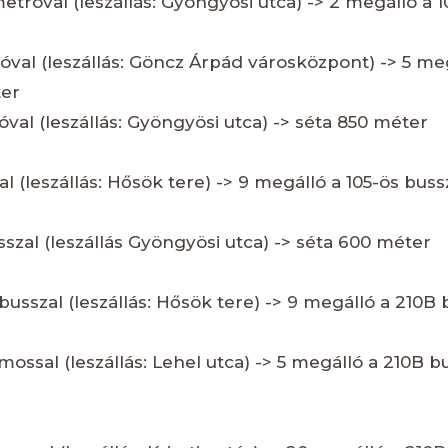
metróval (leszállás: Gyöngyösi utca) -> 2 megálló a 10
róval (leszállás: Göncz Árpád városközpont) -> 5 meg
ter
róval (leszállás: Gyöngyösi utca) -> séta 850 méter
l (leszállás: Hősök tere) -> 9 megálló a 105-ös busszal
usszal (leszállás Gyöngyösi utca) -> séta 600 méter
ibusszal (leszállás: Hősök tere) -> 9 megálló a 210B b
amossal (leszállás: Lehel utca) -> 5 megálló a 210B bus