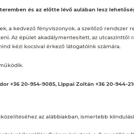
eremben és az előtte lévő aulában lesz lehetős
k, a kedvező fényviszonyok, a szellőző rendszer 
íteni. Az épület akadálymentesített, az utcaszinttő
ind kézi kocsival érkező látogatóink számára.
 működik.
dor +36 20-954-9085, Lippai Zoltán +36 20-944-2
közelítéséhez az alábbiakban, ismertebb kiindulási