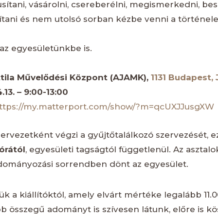
sítani, vásárolni, csereberélni, megismerkedni, bes
ítani és nem utolsó sorban kézbe venni a történel
az egyesületünkbe is.
Attila Művelődési Központ (AJAMK),
1131 Budapest, J
13. – 9:00-13:00
ttps://my.matterport.com/show/?m=qcUXJJusgXW
ervezetként végzi a gyűjtőtalálkozó szervezését, e
órától
, egyesületi tagságtól függetlenül. Az asztalo
 adományozási sorrendben dönt az egyesület.
 a kiállítóktól, amely elvárt mértéke legalább 11.0
összegű adományt is szívesen látunk, előre is kö