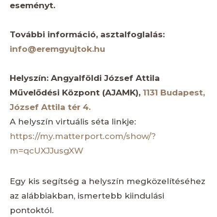
eseményt.
További információ, asztalfoglalás:
info@eremgyujtok.hu
Helyszín: Angyalföldi József Attila
Művelődési Központ (AJAMK),
1131 Budapest,
József Attila tér 4.
A helyszín virtuális séta linkje:
https://my.matterport.com/show/?
m=qcUXJJusgXW
Egy kis segítség a helyszín megközelítéséhez
az alábbiakban, ismertebb kiindulási
pontoktól.