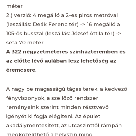
méter
2.) verzió: 4 megálló a 2-es piros metróval
(leszállás: Deák Ferenc tér) -> 16 megálló a
105-ös busszal (leszállás: József Attila tér) ->
séta 70 méter
A 322 négyzetméteres színházteremben és
az előtte lévő aulában lesz lehetőség az
éremcsere
.
A nagy belmagasságú tágas terek, a kedvező
fényviszonyok, a szellőző rendszer
reményeink szerint minden résztvevő
igényét ki fogja elégíteni. Az épület
akadálymentesített, az utcaszinttől rámpán
megközelíthető a helyszín mind