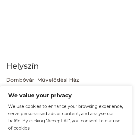
Helyszín
Dombóvári Művelődési Ház
Hunyadi tér 25
We value your privacy
Dombóvár
,
7200
Hungary
+ Google Térkép
We use cookies to enhance your browsing experience,
serve personalised ads or content, and analyse our
Tere-Fere-Csere Hobbi
Numizmatikai és
traffic. By clicking "Accept All", you consent to our use
Börze Salgótarján
Filatéliai Találkozó
of cookies.
Pécs