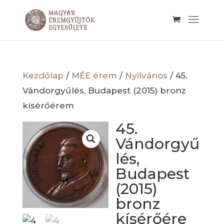
Kezdőlap
/
MÉE érem
/
Nyilvános
/ 45.
Vándorgyűlés, Budapest (2015) bronz
kísérőérem
45.
Vándorgyű
lés,
Budapest
(2015)
bronz
kísérőére