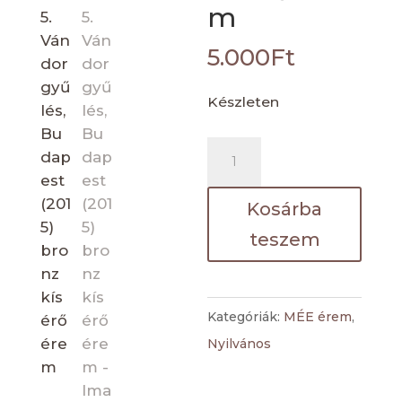
m
5.000
Ft
Készleten
45.
Vándorgyűlés,
Budapest
Kosárba
(2015)
teszem
bronz
kísérőérem
mennyiség
Kategóriák:
MÉE érem
,
Nyilvános