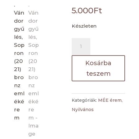
5.000
Ft
Készleten
51.
Vándorgyűlés,
Sopron
Kosárba
(2021)
teszem
bronz
emlékérem
mennyiség
Kategóriák:
MÉE érem
,
Nyilvános