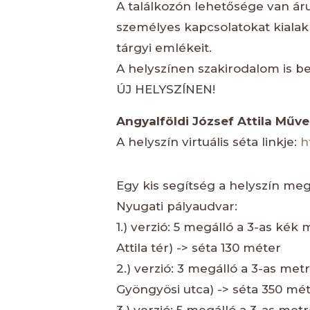
A találkozón lehetősége van áru
személyes kapcsolatokat kialak
tárgyi emlékeit.
A helyszínen szakirodalom is be
ÚJ HELYSZÍNEN!
Angyalföldi József Attila Műv
A helyszín virtuális séta linkje:
h
Egy kis segítség a helyszín meg
Nyugati pályaudvar:
1.) verzió: 5 megálló a 3-as kék 
Attila tér) -> séta 130 méter
2.) verzió: 3 megálló a 3-as met
Gyöngyösi utca) -> séta 350 mé