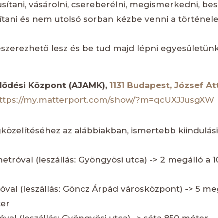
sítani, vásárolni, csereberélni, megismerkedni, bes
ítani és nem utolsó sorban kézbe venni a történel
szerezhető lesz és be tud majd lépni egyesületünk
elődési Központ (AJAMK),
1131 Budapest, József Atti
ttps://my.matterport.com/show/?m=qcUXJJusgXW
közelítéséhez az alábbiakban, ismertebb kiindulási
metróval (leszállás: Gyöngyösi utca) -> 2 megálló a 10
róval (leszállás: Göncz Árpád városközpont) -> 5 meg
ter