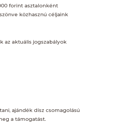
000 forint asztalonként
szönve közhasznú céljaink
k az aktuális jogszabályok
tani, ajándék dísz csomagolású
 meg a támogatást.