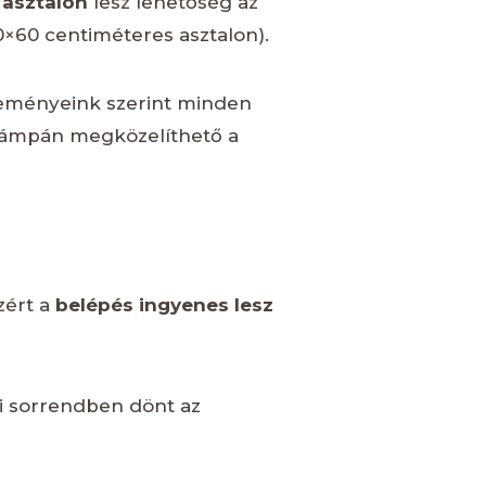
 asztalon
lesz lehetőség az
×60 centiméteres asztalon).
reményeink szerint minden
l rámpán megközelíthető a
zért a
belépés ingyenes lesz
si sorrendben dönt az