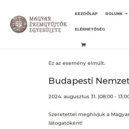
KEZDŐLAP
RÓLUNK
ELÉRHETŐSÉG
« Összes Események
Ez az esemény elmúlt.
Budapesti Nemzet
2024. augusztus 31. |08:00
-
13:0
Szeretettel meghívjuk a Magyar
látogatóként!