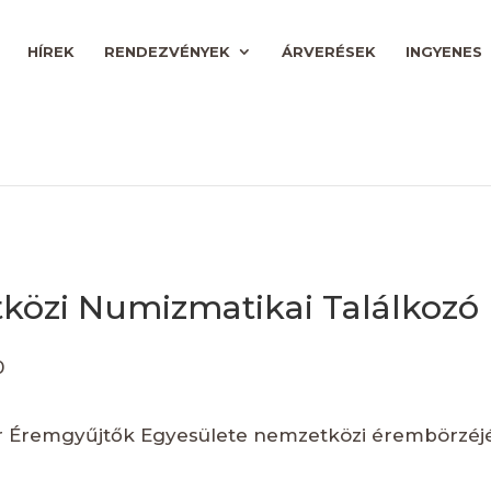
HÍREK
RENDEZVÉNYEK
ÁRVERÉSEK
INGYENES
közi Numizmatikai Találkozó
0
 Éremgyűjtők Egyesülete nemzetközi érembörzéjére