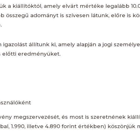
 a kiállítóktól, amely elvárt mértéke legalább 10.
összegű adományt is szívesen látunk, előre is kö
.
azolást állítunk ki, amely alapján a jogi személye
s előtti eredményüket.
asználóként
vény megszervezését, és most is szeretnének kiállí
bal, 1.990, illetve 4.890 forint értékben) köszönjük