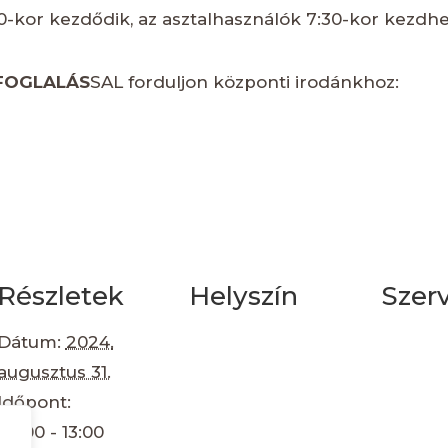
-kor kezdődik, az asztalhasználók 7:30-kor kezdhe
FOGLALÁS
SAL forduljon központi irodánkhoz:
Részletek
Helyszín
Szer
Dátum:
2024.
augusztus 31.
Időpont:
08:00 - 13:00