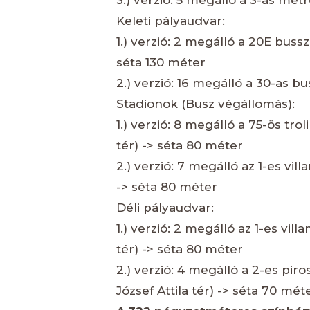
3.) verzió: 5 megálló a 3-as met
Keleti pályaudvar:
1.) verzió: 2 megálló a 20E bussza
séta 130 méter
2.) verzió: 16 megálló a 30-as b
Stadionok (Busz végállomás):
1.) verzió: 8 megálló a 75-ös trol
tér) -> séta 80 méter
2.) verzió: 7 megálló az 1-es vill
-> séta 80 méter
Déli pályaudvar:
1.) verzió: 2 megálló az 1-es vill
tér) -> séta 80 méter
2.) verzió: 4 megálló a 2-es piro
József Attila tér) -> séta 70 mét