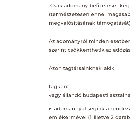
Csak adomány befizetését kérjük
(természetesen ennél magasabb 
megvalósításának támogatását)
Az adományról minden esetben ig
szerint csökkenthetik az adózá
Azon tagtársainknak, akik
tagként
vagy állandó budapesti asztalh
is adománnyal segítik a rendez
emlékérmével (1, illetve 2 darab