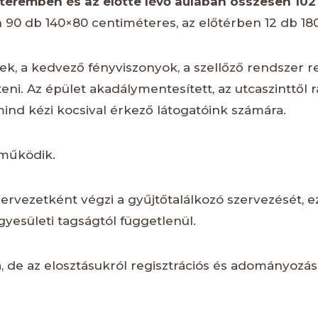
eremben és az előtte lévő aulában összesen 102
0 db 140×80 centiméteres, az előtérben 12 db 180
k, a kedvező fényviszonyok, a szellőző rendszer 
íteni. Az épület akadálymentesített, az utcaszinttő
ind kézi kocsival érkező látogatóink számára.
 működik.
ervezetként végzi a gyűjtőtalálkozó szervezését, e
egyesületi tagságtól függetlenül.
ja, de az elosztásukról regisztrációs és adományozá