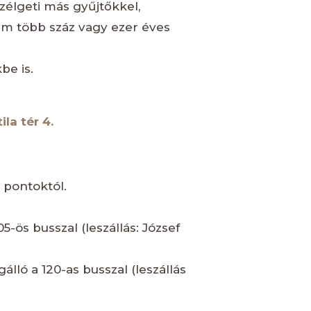
zélgeti más gyűjtőkkel,
em több száz vagy ezer éves
be is.
la tér 4.
 pontoktól.
5-ös busszal (leszállás: József
álló a 120-as busszal (leszállás