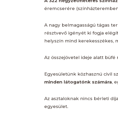
A 322 négyzetméteres színházt
éremcserére (színházteremben 9
A nagy belmagasságú tágas tere
résztvevő igényét ki fogja elég
helyszín mind kerekesszékes, m
Az összejövetel ideje alatt büfé
Egyesületünk közhasznú civil sz
minden látogatónk számára
, 
Az asztaloknak nincs bérleti dí
egyesület.