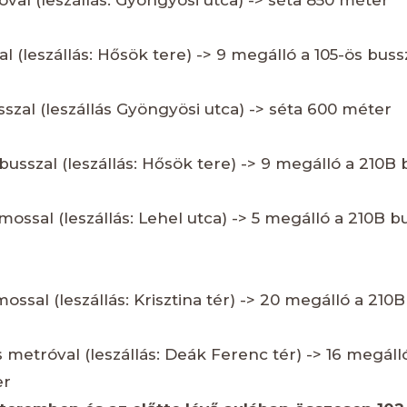
róval (leszállás: Gyöngyösi utca) -> séta 850 méter
l (leszállás: Hősök tere) -> 9 megálló a 105-ös busszal
usszal (leszállás Gyöngyösi utca) -> séta 600 méter
ibusszal (leszállás: Hősök tere) -> 9 megálló a 210B b
amossal (leszállás: Lehel utca) -> 5 megálló a 210B bus
amossal (leszállás: Krisztina tér) -> 20 megálló a 210B 
s metróval (leszállás: Deák Ferenc tér) -> 16 megálló
er