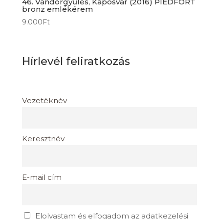
46. Vándorgyűlés, Kaposvár (2016) PIEDFORT
bronz emlékérem
9.000
Ft
Hírlevél feliratkozás
Vezetéknév
Keresztnév
E-mail cím
Elolvastam és elfogadom az adatkezelési