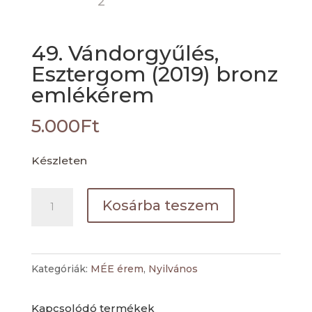
49. Vándorgyűlés,
Esztergom (2019) bronz
emlékérem
5.000
Ft
Készleten
49.
Kosárba teszem
Vándorgyűlés,
Esztergom
(2019)
Kategóriák:
MÉE érem
,
Nyilvános
bronz
emlékérem
Kapcsolódó termékek