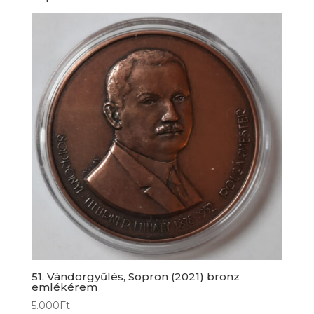
mennyiség
51. Vándorgyűlés, Sopron (2021) bronz
emlékérem
5.000
Ft