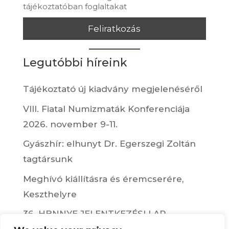
tájékoztatóban foglaltakat
Legutóbbi híreink
Tájékoztató új kiadvány megjelenéséről
VIII. Fiatal Numizmaták Konferenciája
2026. november 9-11.
Gyászhír: elhunyt Dr. Egerszegi Zoltán
tagtársunk
Meghívó kiállításra és éremcserére,
Keszthelyre
36. HBNNYE JELENTKEZÉSI LAP,